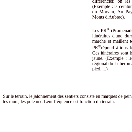
différencier, on le
(Exemple : la ceintur
du Morvan, Au Pay
Monts d'Aubrac).
®
Les PR
(Promenade
itinéraires d'une du
marche et maillent to
®
PR
répond à tous l
Ces itinéraires sont l
jaune. (Exemple : l
régional du Luberon à
pied, ...).
Sur le terrain, le jalonnement des sentiers consiste en marques de peint
les murs, les poteaux. Leur fréquence est fonction du terrain.