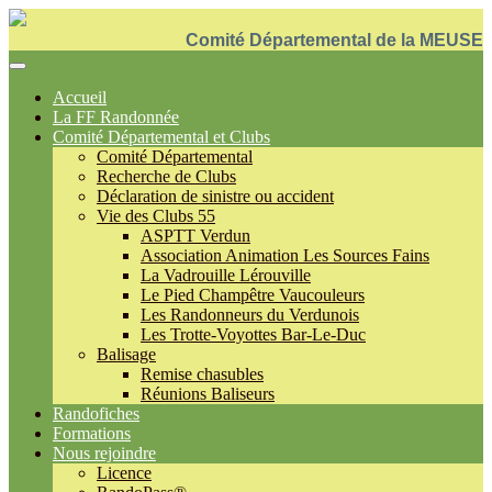
Comité Départemental de la MEUSE
Accueil
La FF Randonnée
Comité Départemental et Clubs
Comité Départemental
Recherche de Clubs
Déclaration de sinistre ou accident
Vie des Clubs 55
ASPTT Verdun
Association Animation Les Sources Fains
La Vadrouille Lérouville
Le Pied Champêtre Vaucouleurs
Les Randonneurs du Verdunois
Les Trotte-Voyottes Bar-Le-Duc
Balisage
Remise chasubles
Réunions Baliseurs
Randofiches
Formations
Nous rejoindre
Licence